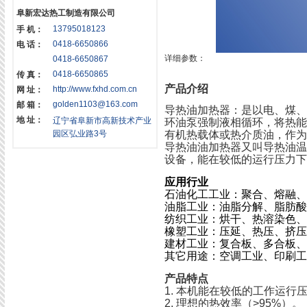
阜新宏达热工制造有限公司
13795018123
手 机：
0418-6650866
电 话：
详细参数：
0418-6650867
0418-6650865
传 真：
产品介绍
http://www.fxhd.com.cn
网 址：
golden1103@163.com
邮 箱：
导热油加热器：是以电、煤
地 址：
辽宁省阜新市高新技术产业
环油泵强制液相循环，将热
园区弘业路3号
有机热载体或热介质油，作为
导热油油加热器又叫导热油
设备，能在较低的运行压力下
应用行业
石油化工工业：
聚合、熔融、
油脂工业：
油脂分解、脂肪酸
纺织工业：
烘干、热溶染色、
橡塑工业：
压延、热压、挤压
建材工业：
复合板、多合板、
其它用途：
空调工业、印刷工
产品特点
1. 本机能在较低的工作运行压
2. 理想的热效率（>95%）。