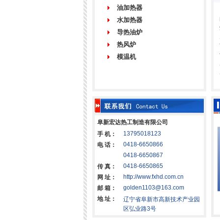
油加热器
水加热器
导热油炉
热风炉
模温机
阜新宏达热工制造有限公司
13795018123
手 机：
0418-6650866
电 话：
0418-6650867
0418-6650865
传 真：
http://www.fxhd.com.cn
网 址：
golden1103@163.com
邮 箱：
..
QXD-S系列-...
72kw主机电一...
90
地 址：
辽宁省阜新市高新技术产业园
区弘业路3号