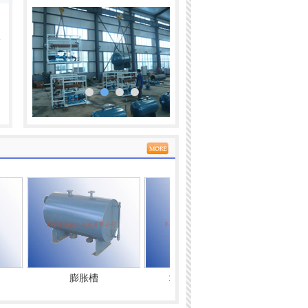
客
膨胀槽
120kw油加热...
二合一型