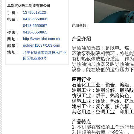
阜新宏达热工制造有限公司
13795018123
手 机：
0418-6650866
电 话：
详细参数：
0418-6650867
0418-6650865
传 真：
产品介绍
http://www.fxhd.com.cn
网 址：
golden1103@163.com
邮 箱：
导热油加热器：是以电、煤
地 址：
辽宁省阜新市高新技术产业
环油泵强制液相循环，将热
园区弘业路3号
有机热载体或热介质油，作为
导热油油加热器又叫导热油
设备，能在较低的运行压力下
应用行业
石油化工工业：
聚合、熔融、
油脂工业：
油脂分解、脂肪酸
纺织工业：
烘干、热溶染色、
橡塑工业：
压延、热压、挤压
建材工业：
复合板、多合板、
其它用途：
空调工业、印刷工
产品特点
1. 本机能在较低的工作运行压
2. 理想的热效率（>95%）。