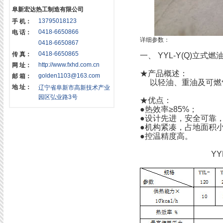
阜新宏达热工制造有限公司
13795018123
手 机：
0418-6650866
电 话：
详细参数：
0418-6650867
0418-6650865
传 真：
一、
YYL-Y(Q)立
http://www.fxhd.com.cn
网 址：
★产品概述：
golden1103@163.com
邮 箱：
以轻油、重油及可燃
地 址：
辽宁省阜新市高新技术产业
园区弘业路3号
★优点：
●热效率≥85%；
●设计先进，安全可靠
●机构紧凑，占地面积
●控温精度高。
Y