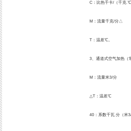
C：比热千卡/（千克.
M：流量千克/分△
T：温差℃。
3、通道式空气加热（常压）
M：流量米3/分
△T：温差℃
40：系数千瓦.分（米3