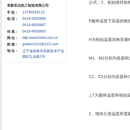
公式：1、初始维持加热所需要的
阜新宏达热工制造有限公司
13795018123
手 机：
0418-6650866
电 话：
P最终温度下容器的散热
0418-6650867
0418-6650865
传 真：
http://www.fxhd.com.cn
网 址：
H为初始温度加热至最终
golden1103@163.com
邮 箱：
地 址：
辽宁省阜新市高新技术产业
园区弘业路3号
M1、M2分别为容器和
C1、C2分别为容器和介质
△T为最终温度和初始温
2、维持介质温度所需要的功率