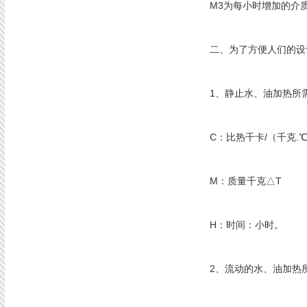
M3为每小时增加的介质
二、为了方便人们的设计
1、静止水、油加热所需功率
C：比热千卡/（千克.
M：质量千克△T
H：时间：小时。
2、流动的水、油加热所需功